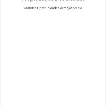
Grandes Oportunidades al mejor precio
EN VENTA
SE VENDE HOTEL EN REÑACA – EDIFICIO
5 PISOS