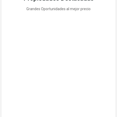
Grandes Oportunidades al mejor precio
EN VENTA
SE VENDE HOTEL EN REÑACA – EDIFICIO
5 PISOS